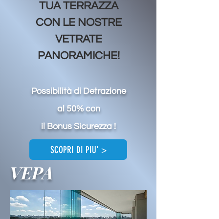
TUA TERRAZZA
CON
LE NOSTRE
VETRATE
PANORAMICHE!
Possibilità di Detrazione
al 50% con
il Bonus Sicurezza !
SCOPRI DI PIU' >
VEPA