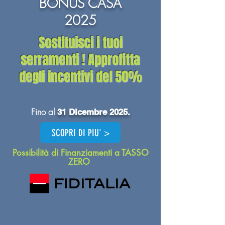
BONUS CASA
2025
Sostituisci i tuoi
serramenti ! Approfitta
degli incentivi
del 50%
Fino al
31 Dicembre 2025.
SCOPRI DI PIU' >
Possibilità di Finanziamenti a TASSO
ZERO